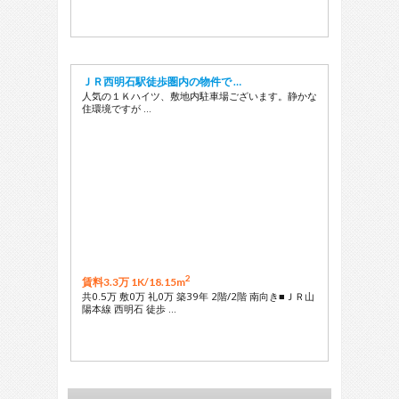
ＪＲ西明石駅徒歩圏内の物件で …
人気の１Ｋハイツ、敷地内駐車場ございます。静かな
住環境ですが …
2
賃料3.3万 1K/
18.15m
共0.5万 敷0万 礼0万 築39年 2階/2階 南向き■ＪＲ山
陽本線 西明石 徒歩 …