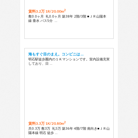
2
賃料3.2万 1R/
20.00m
敷0.0ヶ月 礼0.0ヶ月 築38年 2階/3階 ■ＪＲ山陽本
線 垂水 バス5分 …
海もすぐ目のまえ。コンビニは …
明石駅徒歩圏内の１Ｋマンションです。室内設備充実
しており、日 …
2
賃料3.3万 1K/
20.80m
共0.3万 敷3万 礼5万 築36年 4階/7階 南向き■ＪＲ山
陽本線 明石 徒歩 …