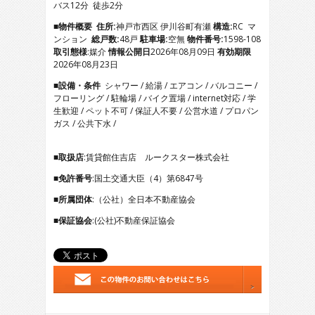
バス12分 徒歩2分
5
6
■物件概要
住所:
神戸市西区 伊川谷町有瀬
構造:
RC マ
7
ンション
総戸数:
48戸
駐車場:
空無
物件番号:
1598-108
8
取引態様
:媒介
情報公開日
2026年08月09日
有効期限
9
2026年08月23日
10
■設備・条件
シャワー / 給湯 / エアコン / バルコニー /
11
フローリング / 駐輪場 / バイク置場 / internet対応 / 学
12
生歓迎 / ペット不可 / 保証人不要 / 公営水道 / プロパン
13
ガス / 公共下水 /
14
15
16
■取扱店
:賃貸館住吉店 ルークスター株式会社
17
■免許番号
:国土交通大臣（4）第6847号
18
19
■所属団体
:（公社）全日本不動産協会
20
21
■保証協会
:(公社)不動産保証協会
22
23
24
25
26
27
28