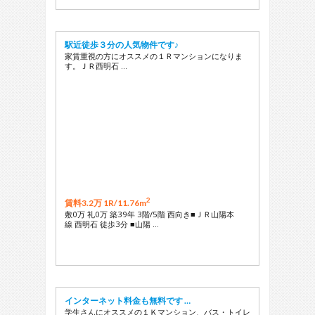
駅近徒歩３分の人気物件です♪
家賃重視の方にオススメの１Ｒマンションになりま
す。ＪＲ西明石 …
2
賃料3.2万 1R/
11.76m
敷0万 礼0万 築39年 3階/5階 西向き■ＪＲ山陽本
線 西明石 徒歩3分 ■山陽 …
インターネット料金も無料です …
学生さんにオススメの１Ｋマンション、バス・トイレ