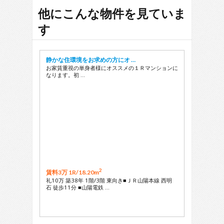
29
他にこんな物件を見ていま
す
静かな住環境をお求めの方にオ …
お家賃重視の単身者様にオススメの１Ｒマンションに
なります。初 …
2
賃料3万 1R/
18.20m
礼10万 築38年 1階/3階 東向き■ＪＲ山陽本線 西明
石 徒歩11分 ■山陽電鉄 …