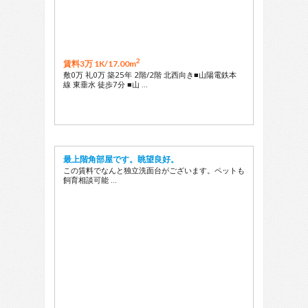
2
賃料3万 1K/
17.00m
敷0万 礼0万 築25年 2階/2階 北西向き■山陽電鉄本
線 東垂水 徒歩7分 ■山 …
最上階角部屋です。眺望良好。
この賃料でなんと独立洗面台がございます。ペットも
飼育相談可能 …