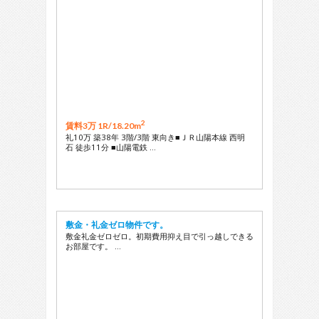
2
賃料3万 1R/
18.20m
礼10万 築38年 3階/3階 東向き■ＪＲ山陽本線 西明
石 徒歩11分 ■山陽電鉄 …
敷金・礼金ゼロ物件です。
敷金礼金ゼロゼロ。初期費用抑え目で引っ越しできる
お部屋です。 …