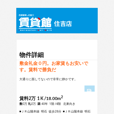
物件詳細
敷金礼金０円。お家賃もお安いで
す。賃料で勝負だ
大通りに面してないので非常に静かです。
2
1
賃料2万 1 K /
18.00m
2
敷
0万
礼
0万
築
40年 1階 /4階 北東向き
3
■ＪＲ山陽本線 明石 徒歩28分 ■ＪＲ山陽本線 明石
4