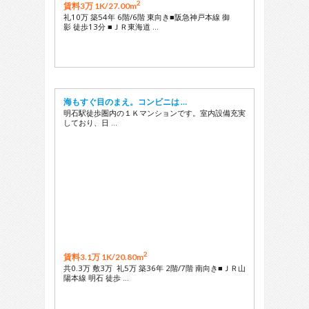
2
賃料3万 1K/
27.00m
礼10万 築54年 6階/6階 東向き■阪急神戸本線 御
影 徒歩13分 ■ＪＲ東海道 …
海もすぐ目のまえ。コンビニは …
明石駅徒歩圏内の１Ｋマンションです。室内設備充実
しており、日 …
2
賃料3.1万 1K/
20.80m
共0.3万 敷3万 礼5万 築36年 2階/7階 南向き■ＪＲ山
陽本線 明石 徒歩 …