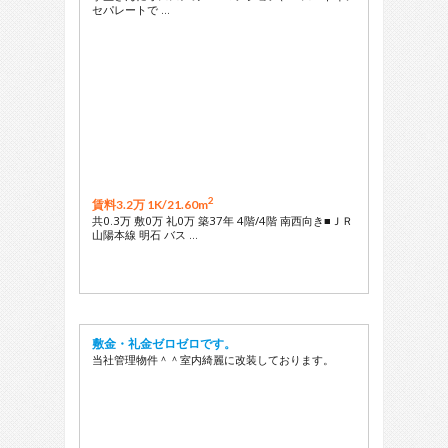
セパレートで …
2
賃料3.2万 1K/
21.60m
共0.3万 敷0万 礼0万 築37年 4階/4階 南西向き■ＪＲ
山陽本線 明石 バス …
敷金・礼金ゼロゼロです。
当社管理物件＾＾室内綺麗に改装しております。