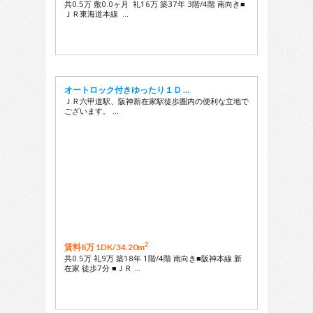
共0.5万 敷0.0ヶ月 礼16万 築37年 3階/4階 南向き■
ＪＲ東海道本線 …
オートロック付きゆったり１Ｄ …
ＪＲ六甲道駅、阪神新在家駅徒歩圏内の便利な立地で
ございます。 …
2
賃料8万 1DK/
34.20m
共0.5万 礼9万 築18年 1階/4階 南向き■阪神本線 新
在家 徒歩7分 ■ＪＲ …