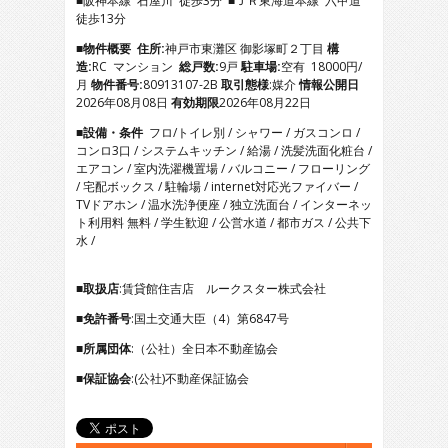
■阪神本線 石屋川 徒歩3分 ■ＪＲ東海道本線 六甲道
4
徒歩13分
5
6
■物件概要
住所:
神戸市東灘区 御影塚町２丁目
構
7
造:
RC マンション
総戸数:
9戸
駐車場:
空有 18000円/
8
月
物件番号:
80913107-2B
取引態様
:媒介
情報公開日
9
2026年08月08日
有効期限
2026年08月22日
10
■設備・条件
フロ/トイレ別 / シャワー / ガスコンロ /
11
コンロ3口 / システムキッチン / 給湯 / 洗髪洗面化粧台 /
12
エアコン / 室内洗濯機置場 / バルコニー / フローリング
13
/ 宅配ボックス / 駐輪場 / internet対応光ファイバー /
14
TVドアホン / 温水洗浄便座 / 独立洗面台 / インターネッ
15
ト利用料 無料 / 学生歓迎 / 公営水道 / 都市ガス / 公共下
16
水 /
17
18
■取扱店
:賃貸館住吉店 ルークスター株式会社
■免許番号
:国土交通大臣（4）第6847号
■所属団体
:（公社）全日本不動産協会
■保証協会
:(公社)不動産保証協会