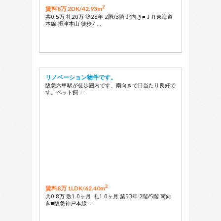
2
賃料8万 2DK/
42.93m
共0.5万 礼20万 築28年 2階/3階 北向き■ＪＲ東海道
本線 摂津本山 徒歩7 …
リノベーション物件です。
阪急六甲駅が徒歩圏内です。南向きで日当たり良好で
す。ペット飼 …
2
賃料8万 1LDK/
62.40m
共0.8万 敷1.0ヶ月 礼1.0ヶ月 築53年 2階/5階 南向
き■阪急神戸本線 …