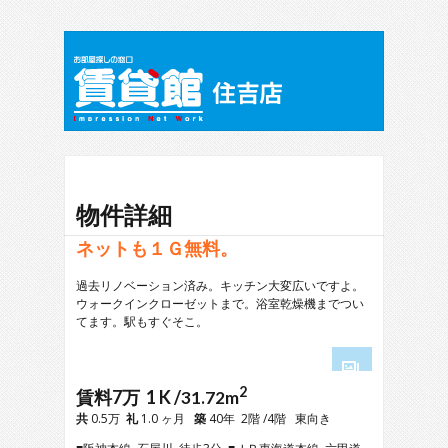
物件詳細
ネットも１Ｇ無料。
過去リノベーション済み。キッチン大変広いですよ。
ウォークインクローゼットまで。浴室乾燥機までつい
てます。駅もすぐそこ。
2
1
賃料7万 1 K /
31.72m
2
共
0.5万
礼
1.0 ヶ月
築
40年 2階 /4階 東向き
3