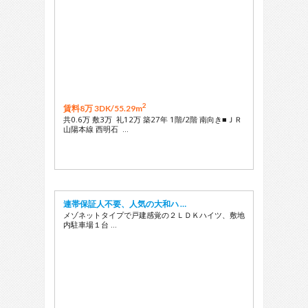
2
賃料8万 3DK/
55.29m
共0.6万 敷3万 礼12万 築27年 1階/2階 南向き■ＪＲ
山陽本線 西明石 …
連帯保証人不要、人気の大和ハ …
メゾネットタイプで戸建感覚の２ＬＤＫハイツ、敷地
内駐車場１台 …