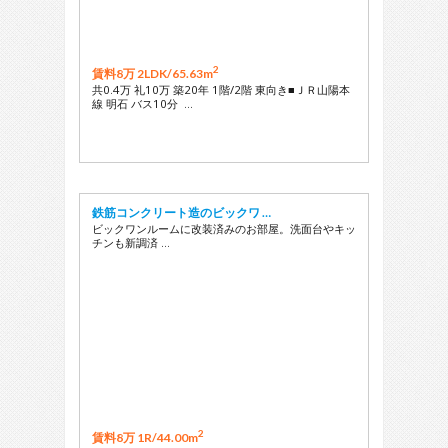
2
賃料8万 2LDK/
65.63m
共0.4万 礼10万 築20年 1階/2階 東向き■ＪＲ山陽本
線 明石 バス10分 …
鉄筋コンクリート造のビックワ …
ビックワンルームに改装済みのお部屋。洗面台やキッ
チンも新調済 …
2
賃料8万 1R/
44.00m