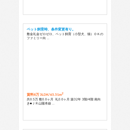
ペット飼育時、条件変更有り。
敷金礼金ゼロゼロ、ペット飼育（小型犬、猫）ＯＫの
ファミリー向 …
2
賃料8万 3LDK/
65.51m
共0.5万 敷0.0ヶ月 礼0.0ヶ月 築32年 3階/4階 南向
き■ＪＲ山陽本線 …