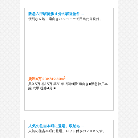
阪急六甲駅徒歩４分の駅近物件 …
便利な立地。南向きバルコニーで日当たり良好。
2
賃料8万 2DK/
49.30m
共0.5万 礼15万 築31年 3階/4階 南向き■阪急神戸本
線 六甲 徒歩4分 ■ …
人気の住吉本町に登場。収納も …
人気の住吉本町に登場。ロフト付きの２ＤＫです。