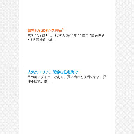
2
賃料8万 2DK/
47.99m
共0.77万 敷10万 礼30万 築41年 11階/12階 南向き
■ＪＲ東海道本線 …
人気のエリア。閑静な住宅街で …
目の前にダイエーがあり、買い物にも便利ですよ。摂
津本山駅、阪 …