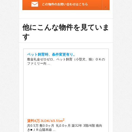
他にこんな物件を見ていま
す
ペット飼育時、条件変更有り。
敷金礼金ゼロゼロ、ペット飼育（小型犬、猫）ＯＫの
ファミリー向 …
2
賃料8万 3LDK/
65.51m
共0.5万 敷0.0ヶ月 礼0.0ヶ月 築32年 3階/4階 南向
き■ＪＲ山陽本線 …