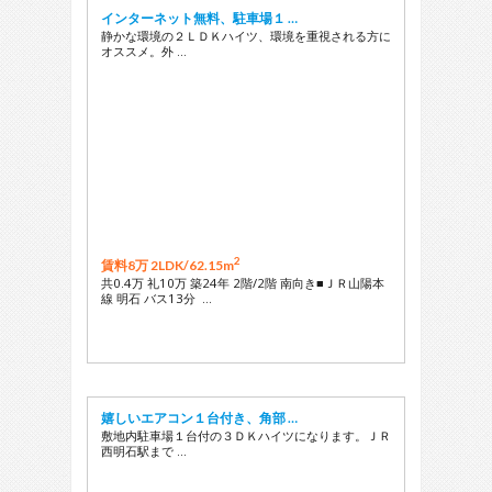
インターネット無料、駐車場１ …
静かな環境の２ＬＤＫハイツ、環境を重視される方に
オススメ。外 …
2
賃料8万 2LDK/
62.15m
共0.4万 礼10万 築24年 2階/2階 南向き■ＪＲ山陽本
線 明石 バス13分 …
嬉しいエアコン１台付き、角部 …
敷地内駐車場１台付の３ＤＫハイツになります。ＪＲ
西明石駅まで …