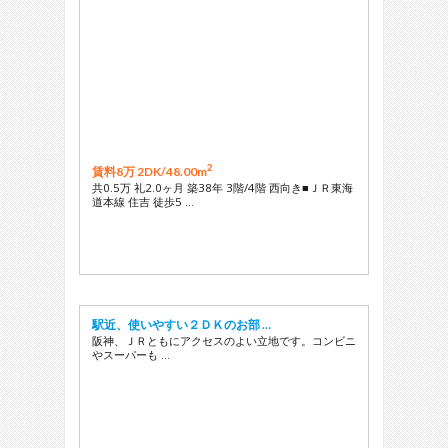
2
賃料8万 2DK/
48.00m
共0.5万 礼2.0ヶ月 築38年 3階/4階 西向き■ＪＲ東海
道本線 住吉 徒歩5 …
駅近、使いやすい２ＤＫのお部 …
阪神、ＪＲともにアクセスのよい立地です。コンビニ
やスーパーも …