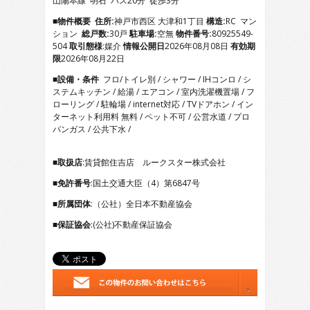
山陽本線 明石 バス20分 徒歩3分
5
6
■物件概要
住所:
神戸市西区 大津和1丁目
構造:
RC マン
7
ション
総戸数:
30戸
駐車場:
空無
物件番号:
80925549-
8
504
取引態様
:媒介
情報公開日
2026年08月08日
有効期
9
限
2026年08月22日
10
■設備・条件
フロ/トイレ別 / シャワー / IHコンロ / シ
11
ステムキッチン / 給湯 / エアコン / 室内洗濯機置場 / フ
12
ローリング / 駐輪場 / internet対応 / TVドアホン / イン
13
ターネット利用料 無料 / ペット不可 / 公営水道 / プロ
14
パンガス / 公共下水 /
15
16
17
■取扱店
:賃貸館住吉店 ルークスター株式会社
18
■免許番号
:国土交通大臣（4）第6847号
19
20
■所属団体
:（公社）全日本不動産協会
21
■保証協会
:(公社)不動産保証協会
22