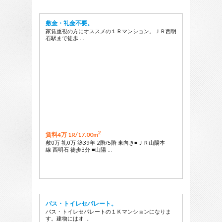
敷金・礼金不要。
家賃重視の方にオススメの１Ｒマンション。ＪＲ西明
石駅まで徒歩 …
2
賃料4万 1R/
17.00m
敷0万 礼0万 築39年 2階/5階 東向き■ＪＲ山陽本
線 西明石 徒歩3分 ■山陽 …
バス・トイレセパレート。
バス・トイレセパレートの１Ｋマンションになりま
す。建物にはオ …