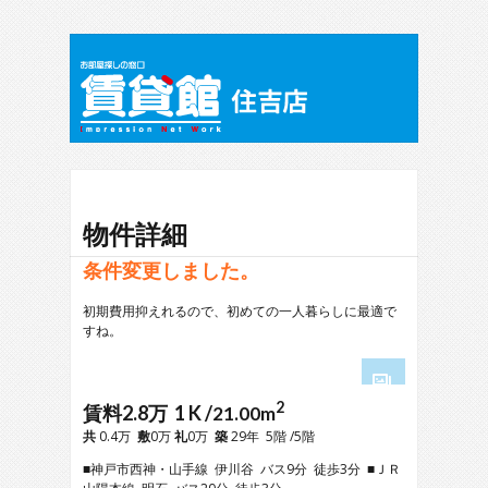
物件詳細
条件変更しました。
初期費用抑えれるので、初めての一人暮らしに最適で
すね。
2
1
賃料2.8万 1 K /
21.00m
2
共
0.4万
敷
0万
礼
0万
築
29年 5階 /5階
3
■神戸市西神・山手線 伊川谷 バス9分 徒歩3分 ■ＪＲ
4