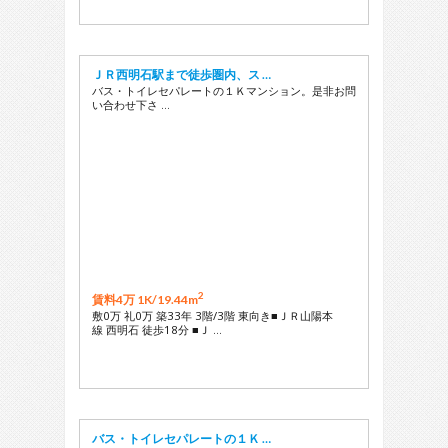
ＪＲ西明石駅まで徒歩圏内、ス …
バス・トイレセパレートの１Ｋマンション。是非お問
い合わせ下さ …
2
賃料4万 1K/
19.44m
敷0万 礼0万 築33年 3階/3階 東向き■ＪＲ山陽本
線 西明石 徒歩18分 ■Ｊ …
バス・トイレセパレートの１Ｋ …