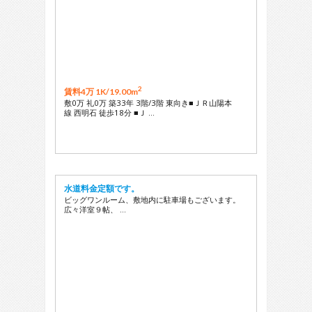
2
賃料4万 1K/
19.00m
敷0万 礼0万 築33年 3階/3階 東向き■ＪＲ山陽本
線 西明石 徒歩18分 ■Ｊ …
水道料金定額です。
ビッグワンルーム、敷地内に駐車場もございます。
広々洋室９帖、 …