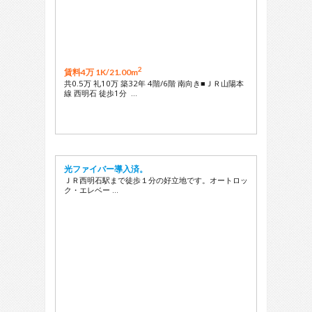
2
賃料4万 1K/
21.00m
共0.5万 礼10万 築32年 4階/6階 南向き■ＪＲ山陽本
線 西明石 徒歩1分 …
光ファイバー導入済。
ＪＲ西明石駅まで徒歩１分の好立地です。オートロッ
ク・エレベー …