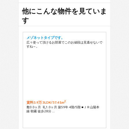
他にこんな物件を見ていま
す
メゾネットタイプです。
広々使って頂けるお部屋でこのお値段は見逃せないで
すね～。
2
賃料3.9万 3LDK/
57.41m
敷0.0ヶ月 礼1.0ヶ月 築59年 4階/5階 ■ＪＲ山陽本
線 朝霧 徒歩28分 …