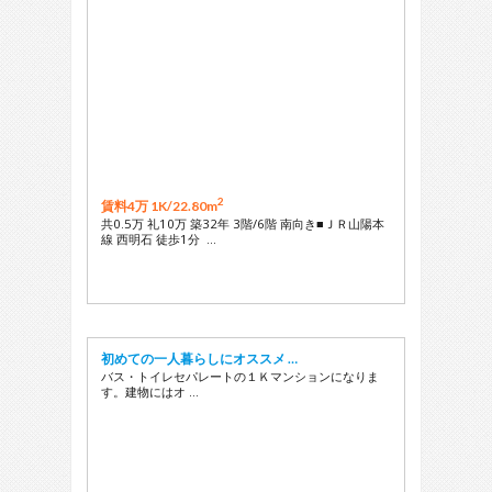
2
賃料4万 1K/
22.80m
共0.5万 礼10万 築32年 3階/6階 南向き■ＪＲ山陽本
線 西明石 徒歩1分 …
初めての一人暮らしにオススメ …
バス・トイレセパレートの１Ｋマンションになりま
す。建物にはオ …