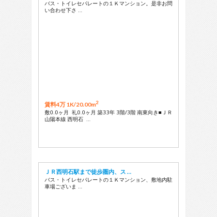
バス・トイレセパレートの１Ｋマンション。是非お問
い合わせ下さ …
2
賃料4万 1K/
20.00m
敷0.0ヶ月 礼0.0ヶ月 築33年 3階/3階 南東向き■ＪＲ
山陽本線 西明石 …
ＪＲ西明石駅まで徒歩圏内、ス …
バス・トイレセパレートの１Ｋマンション、敷地内駐
車場ございま …