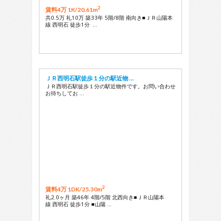
2
賃料4万 1K/
20.61m
共0.5万 礼10万 築33年 5階/8階 南向き■ＪＲ山陽本
線 西明石 徒歩1分 …
ＪＲ西明石駅徒歩１分の駅近物 …
ＪＲ西明石駅徒歩１分の駅近物件です。お問い合わせ
お待ちしてお …
2
賃料4万 1DK/
25.30m
礼2.0ヶ月 築46年 4階/5階 北西向き■ＪＲ山陽本
線 西明石 徒歩1分 ■山陽 …