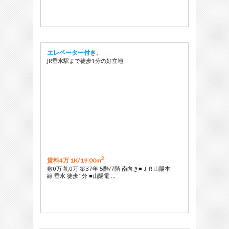
エレベーター付き、
JR垂水駅まで徒歩1分の好立地
2
賃料4万 1K/
19.00m
敷0万 礼0万 築37年 5階/7階 南向き■ＪＲ山陽本
線 垂水 徒歩1分 ■山陽電 …