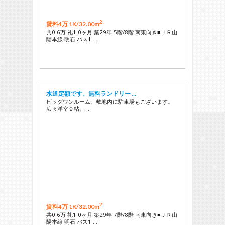
2
賃料4万 1K/
32.00m
共0.6万 礼1.0ヶ月 築29年 5階/8階 南東向き■ＪＲ山
陽本線 明石 バス1 …
水道定額です。無料ランドリー …
ビッグワンルーム、敷地内に駐車場もございます。
広々洋室９帖、 …
2
賃料4万 1K/
32.00m
共0.6万 礼1.0ヶ月 築29年 7階/8階 南東向き■ＪＲ山
陽本線 明石 バス1 …