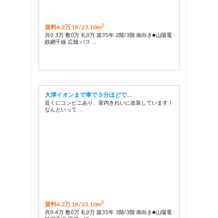
2
賃料4.2万 1K/
23.10m
共0.3万 敷0万 礼0万 築35年 2階/3階 南向き■山陽電
鉄網干線 広畑 バス …
大津イオンまで車で３分ほどで …
近くにコンビニあり、室内きれいに改装しています！
なんといって …
2
賃料4.2万 1K/
23.10m
共0.4万 敷0万 礼0万 築35年 3階/3階 南向き■山陽電