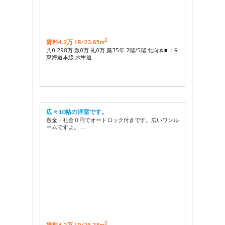
2
賃料4.2万 1R/
23.85m
共0.298万 敷0万 礼0万 築35年 2階/5階 北向き■ＪＲ
東海道本線 六甲道 …
広々10帖の洋室です。
敷金・礼金０円でオートロック付きです。広いワンル
ームですよ。 …
2
賃料4.2万 1R/
25.38m