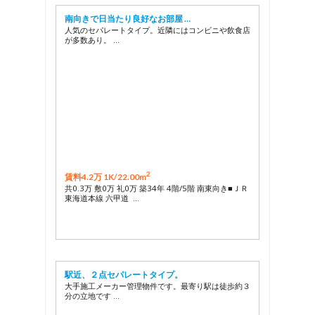
南向きで日当たり良好なお部屋 …
人気のセパレートタイプ。近隣にはコンビニや飲食店
が多数あり。 …
2
賃料4.2万 1K/
22.00m
共0.3万 敷0万 礼0万 築34年 4階/5階 南東向き■ＪＲ
東海道本線 六甲道 …
駅近、２点セパレートタイプ。
大手施工メーカー管理物件です。最寄り駅は徒歩約３
分の立地です …