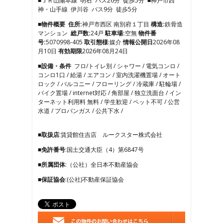
■ＪＲ山陽本線 明石 バス26分 徒歩5分 ■神戸市西
4
神・山手線 伊川谷 バス9分 徒歩5分
5
6
■物件概要
住所:
神戸市西区 南別府１丁目
構造:
鉄骨造
7
マンション
総戸数:
24戸
駐車場:
空無
物件番
8
号:
5070998-405
取引態様
:媒介
情報公開日
2026年08
9
月10日
有効期限
2026年08月24日
10
■設備・条件
フロ/トイレ別 / シャワー / 電気コンロ /
11
コンロ1口 / 給湯 / エアコン / 室内洗濯機置場 / オート
12
ロック / バルコニー / フローリング / 冷蔵庫 / 駐輪場 /
13
バイク置場 / internet対応 / 角部屋 / 独立洗面台 / イン
14
ターネット利用料 無料 / 学生歓迎 / ペット不可 / 公営
15
水道 / プロパンガス / 公共下水 /
16
17
18
■取扱店
:賃貸館住吉店 ルークスター株式会社
■免許番号
:国土交通大臣（4）第6847号
■所属団体
:（公社）全日本不動産協会
■保証協会
:(公社)不動産保証協会