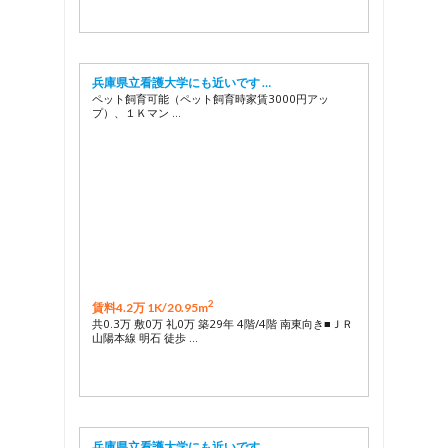
兵庫県立看護大学にも近いです …
ペット飼育可能（ペット飼育時家賃3000円アッ
プ）、１Ｋマン …
2
賃料4.2万 1K/
20.95m
共0.3万 敷0万 礼0万 築29年 4階/4階 南東向き■ＪＲ
山陽本線 明石 徒歩 …
兵庫県立看護大学にも近いです …