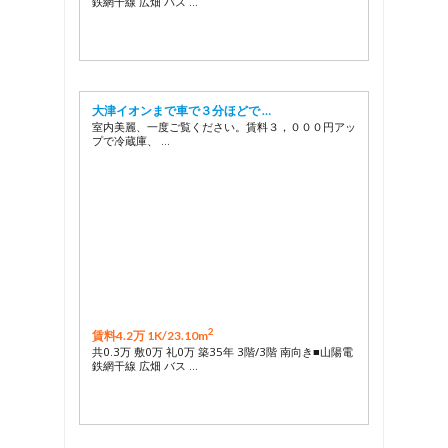
鉄網干線 広畑 バス …
大津イオンまで車で３分ほどで …
室内美麗、一度ご覧ください。賃料３，０００円アッ
プで冷蔵庫、 …
2
賃料4.2万 1K/
23.10m
共0.3万 敷0万 礼0万 築35年 3階/3階 南向き■山陽電
鉄網干線 広畑 バス …