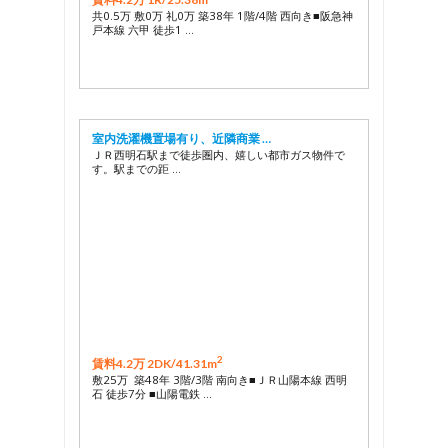
共0.5万 敷0万 礼0万 築38年 1階/4階 西向き■阪急神
戸本線 六甲 徒歩1 …
室内洗濯機置場有り、近隣商業 …
ＪＲ西明石駅まで徒歩圏内、嬉しい都市ガス物件で
す。駅までの距 …
2
賃料4.2万 2DK/
41.31m
敷25万 築48年 3階/3階 南向き■ＪＲ山陽本線 西明
石 徒歩7分 ■山陽電鉄 …