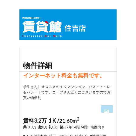
物件詳細
インターネット料金も無料です。
学生さんにオススメの１Ｋマンション、バス・トイレ
セパレートです。コープさん近くにございますのでお
買い物便利
2
1
賃料3.2万 1 K /
21.60m
2
共
0.3万
敷
0万
礼
0万
築
37年 4階 /4階 南西向き
3