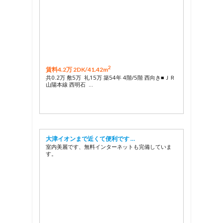
2
賃料4.2万 2DK/
41.42m
共0.2万 敷5万 礼15万 築54年 4階/5階 西向き■ＪＲ
山陽本線 西明石 …
大津イオンまで近くて便利です …
室内美麗です、無料インターネットも完備していま
す。