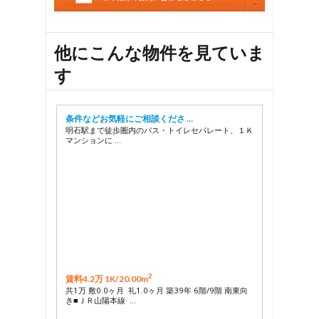
他にこんな物件を見ていま
す
条件などお気軽にご相談くださ …
明石駅まで徒歩圏内のバス・トイレセパレート、１Ｋ
マンションに …
2
賃料4.2万 1K/
20.00m
共1万 敷0.0ヶ月 礼1.0ヶ月 築39年 6階/9階 南東向
き■ＪＲ山陽本線 …