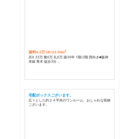
2
賃料4.2万 1R/
23.30m
共0.33万 敷0万 礼0万 築30年 1階/2階 西向き■阪神
本線 青木 徒歩3分 …
宅配ボックスございます。
広々とした約２４平米のワンルーム、おしゃれな収納
ございます。