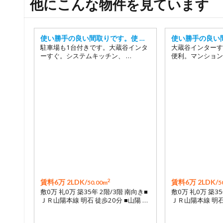
他にこんな物件を見ています
使い勝手の良い間取りです。使 …
使い勝手の良い
駐車場も1台付きです。大蔵谷インタ
大蔵谷インターす
ーすぐ。システムキッチン、 …
便利。マンション
2
賃料6万 2LDK/
賃料6万 2LDK/
50.00m
5
敷0万 礼0万 築35年 2階/3階 南向き■
敷0万 礼0万 築35
ＪＲ山陽本線 明石 徒歩20分 ■山陽 …
ＪＲ山陽本線 明石 