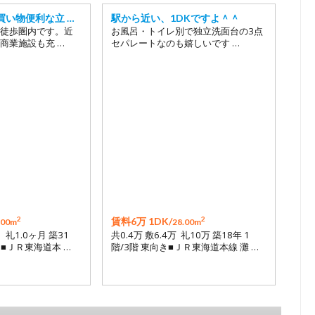
買い物便利な立 …
駅から近い、1DKですよ＾＾
徒歩圏内です。近
お風呂・トイレ別で独立洗面台の3点
商業施設も充 …
セパレートなのも嬉しいです …
2
2
賃料6万 1DK/
.00m
28.00m
月 礼1.0ヶ月 築31
共0.4万 敷6.4万 礼10万 築18年 1
き■ＪＲ東海道本 …
階/3階 東向き■ＪＲ東海道本線 灘 …