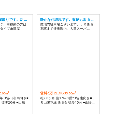
18
19
20
間取りです。活 …
静かな住環境です。収納も沢山 …
ぐ、車移動の方は
敷地内駐車場ございます。ＪＲ西明
21
タイプ角部屋 …
石駅まで徒歩圏内、大型スーパ …
22
23
2
2
賃料6万 2LDK/
0.00m
55.50m
年 3階/3階 南向き■
礼2.0ヶ月 築37年 3階/3階 南向き■Ｊ
徒歩20分 ■山陽 …
Ｒ山陽本線 西明石 徒歩15分 ■山陽 …