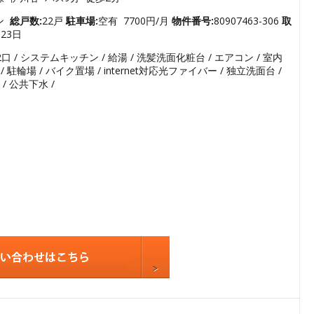
3
4
ョン
総戸数:
22戸
駐車場:
空有 7700円/月
物件番号:
80907463-306
取
月23日
5
口 / システムキッチン / 給湯 / 洗髪洗面化粧台 / エアコン / 室内
6
/ 駐輪場 / バイク置場 / internet対応光ファイバー / 独立洗面台 /
7
/ 公共下水 /
8
9
10
11
12
13
14
15
16
17