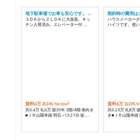
地下駐車場でお車も安心です。 …
契約時の費用は
３ＤＫから２ＬＤＫに大改装、キッ
ハウスメーカーさ
チン入替済み。エレベーター付 …
ハイツです。使い
2
賃料6万 2LDK/
賃料6万 1LDK/
58.32m
4
共0.4万 礼6万 築35年 3階/4階 南向き
共0.23万 礼8万 
■ＪＲ山陽本線 明石 バス21分 徒 …
き■ＪＲ山陽本線 