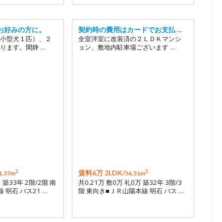
お好みの方に。
契約時の費用はカードでお支払 …
小型犬１匹）、２
全室洋室に改装済の２ＬＤＫマンシ
ります。閑静 …
ョン、敷地内駐車場ございます …
2
2
賃料6万 2LDK/
1.37m
56.51m
 築33年 2階/2階 南
共0.21万 敷0万 礼0万 築32年 3階/3
 明石 バス21 …
階 東向き■ＪＲ山陽本線 明石 バス …