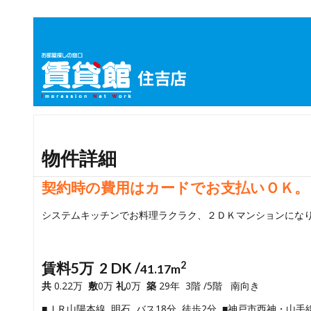
物件詳細
契約時の費用はカードでお支払いＯＫ。
システムキッチンでお料理ラクラク、２ＤＫマンションにな
賃料5万 2 DK /
2
41.17m
共
0.22万
敷
0万
礼
0万
築
29年 3階 /5階 南向き
■ＪＲ山陽本線 明石 バス18分 徒歩2分 ■神戸市西神・山手