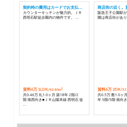
契約時の費用はカードでお支払 …
商店街の近く。
カウンターキッチンが魅力的。ＪＲ
阪急王子公園駅が
西明石駅徒歩圏内の物件です。 …
隣は商店街があり
2
賃料6万 1LDK/
賃料6万 2DK/
42.80m
37
共0.46万 礼1.0ヶ月 築18年 2階/2
共0.5万 敷1.0ヶ
階 南西向き■ＪＲ山陽本線 西明石 徒
年 5階/5階 南向
…