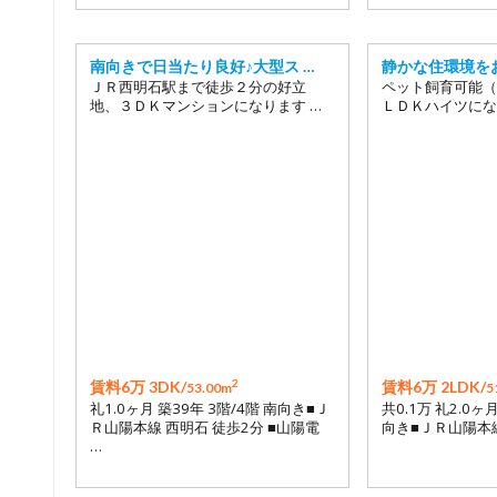
南向きで日当たり良好♪大型ス …
静かな住環境を
ＪＲ西明石駅まで徒歩２分の好立
ペット飼育可能（
地、３ＤＫマンションになります …
ＬＤＫハイツにな
2
賃料6万 3DK/
賃料6万 2LDK/
53.00m
5
礼1.0ヶ月 築39年 3階/4階 南向き■Ｊ
共0.1万 礼2.0ヶ月
Ｒ山陽本線 西明石 徒歩2分 ■山陽電
向き■ＪＲ山陽本線
…