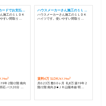
カードでお支払 …
ハウスメーカーさん施工の１Ｌ …
ん施工の１ＬＤＫ
ハウスメーカーさん施工の１ＬＤＫ
やすい間取り …
ハイツです。使いやすい間取り …
2
2
賃料6万 1LDK/
7.79m
47.79m
築19年 2階/2階 南向
共0.23万 敷0.0ヶ月 礼8万 築19年 2
明石 バス20分 …
階/2階 南向き■ＪＲ山陽本線 明 …