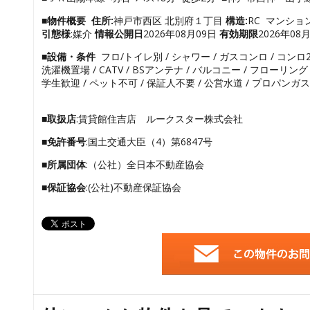
■物件概要
住所:
神戸市西区 北別府１丁目
構造:
RC マンシ
引態様
:媒介
情報公開日
2026年08月09日
有効期限
2026年08
■設備・条件
フロ/トイレ別 / シャワー / ガスコンロ / コンロ2
洗濯機置場 / CATV / BSアンテナ / バルコニー / フローリング 
学生歓迎 / ペット不可 / 保証人不要 / 公営水道 / プロパンガス 
■取扱店
:賃貸館住吉店 ルークスター株式会社
■免許番号
:国土交通大臣（4）第6847号
■所属団体
:（公社）全日本不動産協会
■保証協会
:(公社)不動産保証協会