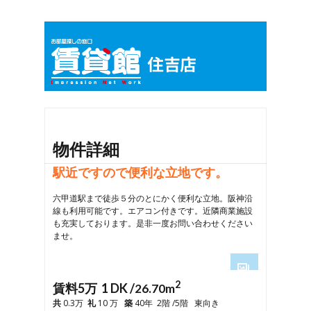
物件詳細
駅近ですので便利な立地です。
六甲道駅まで徒歩５分のとにかく便利な立地。阪神沿
線も利用可能です。エアコン付きです。近隣商業施設
も充実しております。是非一度お問い合わせください
ませ。
2
1
賃料5万 1 DK /
26.70m
2
共
0.3万
礼
10 万
築
40年 2階 /5階 東向き