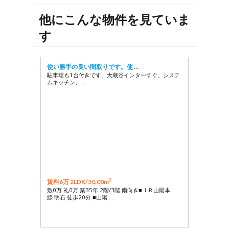
他にこんな物件を見ていま
す
使い勝手の良い間取りです。使 …
駐車場も1台付きです。大蔵谷インターすぐ。システ
ムキッチン、 …
2
賃料6万 2LDK/
50.00m
敷0万 礼0万 築35年 2階/3階 南向き■ＪＲ山陽本
線 明石 徒歩20分 ■山陽 …