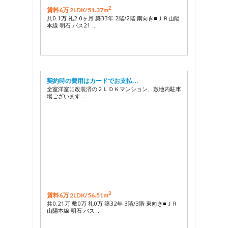
2
賃料6万 2LDK/
51.37m
共0.1万 礼2.0ヶ月 築33年 2階/2階 南向き■ＪＲ山陽
本線 明石 バス21 …
契約時の費用はカードでお支払 …
全室洋室に改装済の２ＬＤＫマンション、敷地内駐車
場ございます …
2
賃料6万 2LDK/
56.51m
共0.21万 敷0万 礼0万 築32年 3階/3階 東向き■ＪＲ
山陽本線 明石 バス …