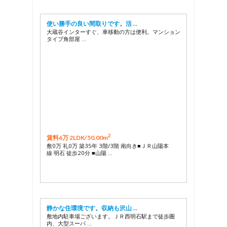
使い勝手の良い間取りです。活 …
大蔵谷インターすぐ、車移動の方は便利。マンション
タイプ角部屋 …
2
賃料6万 2LDK/
50.00m
敷0万 礼0万 築35年 3階/3階 南向き■ＪＲ山陽本
線 明石 徒歩20分 ■山陽 …
静かな住環境です。収納も沢山 …
敷地内駐車場ございます。ＪＲ西明石駅まで徒歩圏
内、大型スーパ …