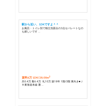
駅から近い、1DKですよ＾＾
お風呂・トイレ別で独立洗面台の3点セパレートなの
も嬉しいです …
2
賃料6万 1DK/
28.00m
共0.4万 敷6.4万 礼10万 築18年 1階/3階 東向き■Ｊ
Ｒ東海道本線 灘 …