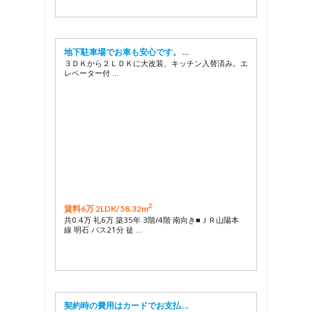
地下駐車場でお車も安心です。 …
３ＤＫから２ＬＤＫに大改装、キッチン入替済み。エ
レベーター付 …
2
賃料6万 2LDK/
58.32m
共0.4万 礼6万 築35年 3階/4階 南向き■ＪＲ山陽本
線 明石 バス21分 徒 …
契約時の費用はカードでお支払 …