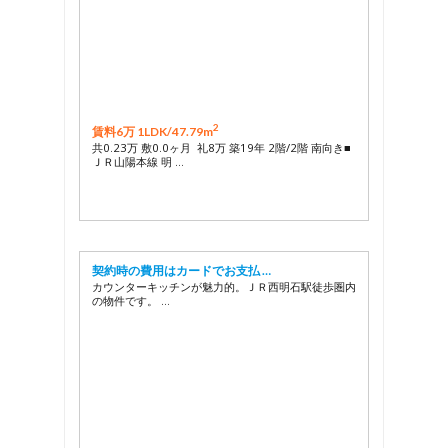
2
賃料6万 1LDK/
47.79m
共0.23万 敷0.0ヶ月 礼8万 築19年 2階/2階 南向き■
ＪＲ山陽本線 明 …
契約時の費用はカードでお支払 …
カウンターキッチンが魅力的。ＪＲ西明石駅徒歩圏内
の物件です。 …