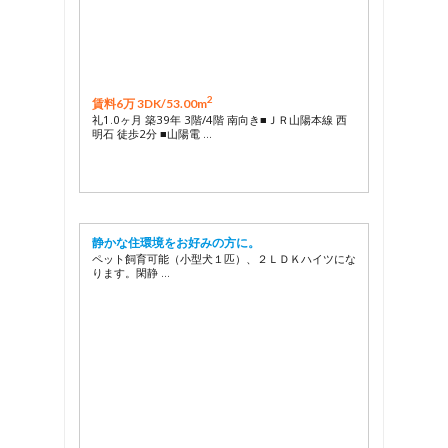
2
賃料6万 3DK/
53.00m
礼1.0ヶ月 築39年 3階/4階 南向き■ＪＲ山陽本線 西
明石 徒歩2分 ■山陽電 …
静かな住環境をお好みの方に。
ペット飼育可能（小型犬１匹）、２ＬＤＫハイツにな
ります。閑静 …