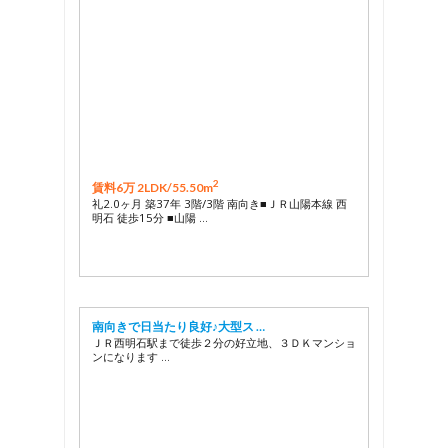
2
賃料6万 2LDK/
55.50m
礼2.0ヶ月 築37年 3階/3階 南向き■ＪＲ山陽本線 西
明石 徒歩15分 ■山陽 …
南向きで日当たり良好♪大型ス …
ＪＲ西明石駅まで徒歩２分の好立地、３ＤＫマンショ
ンになります …