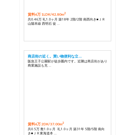
2
賃料6万 1LDK/
42.80m
共0.46万 礼1.0ヶ月 築18年 2階/2階 南西向き■ＪＲ
山陽本線 西明石 徒 …
商店街の近く。買い物便利な立 …
阪急王子公園駅が徒歩圏内です。近隣は商店街があり
商業施設も充 …
2
賃料6万 2DK/
37.00m
共0.5万 敷1.0ヶ月 礼1.0ヶ月 築31年 5階/5階 南向
き■ＪＲ東海道本 …