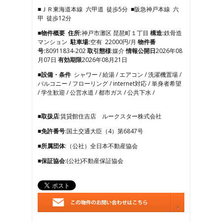
3
■ＪＲ東海道本線 六甲道 徒歩5分 ■阪急神戸本線 六
4
甲 徒歩12分
5
6
■物件概要
住所:
神戸市灘区 琵琶町１丁目
構造:
鉄骨造
7
マンション
駐車場:
空有 22000円/月
物件番
8
号:
80911834-202
取引態様
:媒介
情報公開日
2026年08
9
月07日
有効期限
2026年08月21日
10
■設備・条件
シャワー / 給湯 / エアコン / 洗濯機置場 /
11
バルコニー / フローリング / internet対応 / 単身者希望
12
/ 学生歓迎 / 公営水道 / 都市ガス / 公共下水 /
13
14
15
■取扱店
:賃貸館住吉店 ルークスター株式会社
16
■免許番号
:国土交通大臣（4）第6847号
17
■所属団体
:（公社）全日本不動産協会
■保証協会
:(公社)不動産保証協会